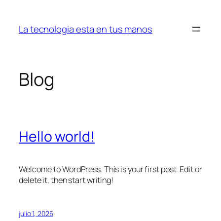
Saltar
al
La tecnologia esta en tus manos
contenido
Blog
Hello world!
Welcome to WordPress. This is your first post. Edit or
delete it, then start writing!
julio 1, 2025